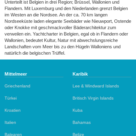
Unterteilt ist Belgien in drei Region; Brüssel, Wallonien und
Flandern. Mit Luxemburg und den Niederlanden grenzt Belgien
im Westen an die Nordsee. An der ca. 70 km langen
Nordseeküste laden elegante Seebäder wie Nieuwport, Ostende
oder Knokke mit geschmackvoller Bäderarchitektur zum
verweilen ein. Yachtcharter in Belgien, egal ob in Flandern oder
Wallonien, bedeutet Kultur, Natur mit abwechslungsreiche
Landschaften vom Meer bis zu den Hügeln Walloniens und
natürlich die belgischen Trüffel.
Mittelmeer
Karibik
Griechenland
Lee & Windward Islands
Türkei
Britisch Virgin Islands
Kroatien
Kuba
Italien
Bahamas
Balearen
Belize