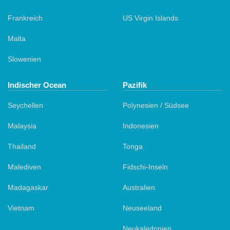
Frankreich
US Virgin Islands
Malta
Slowenien
Indischer Ocean
Pazifik
Seychellen
Polynesien / Südsee
Malaysia
Indonesien
Thailand
Tonga
Malediven
Fidschi-Inseln
Madagaskar
Australien
Vietnam
Neuseeland
Neukaledonien