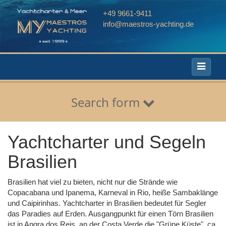
+49 9661-9411
info@maestros-yachting.de
Toggle
navigati
Search form
Yachtcharter und Segeln
Brasilien
Brasilien hat viel zu bieten, nicht nur die Strände wie
Copacabana und Ipanema, Karneval in Rio, heiße Sambaklänge
und Caipirinhas. Yachtcharter in Brasilien bedeutet für Segler
das Paradies auf Erden. Ausgangpunkt für einen Törn Brasilien
ist in Angra dos Reis, an der Costa Verde die "Grüne Küste", ca.