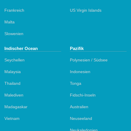
Frankreich
US Virgin Islands
Malta
Slowenien
Indischer Ocean
Pazifik
Seychellen
Polynesien / Südsee
Malaysia
Indonesien
Thailand
Tonga
Malediven
Fidschi-Inseln
Madagaskar
Australien
Vietnam
Neuseeland
Neukaledonien