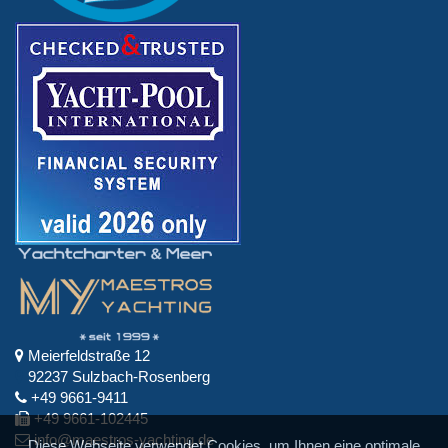
Meierfeldstraße 12
92237 Sulzbach-Rosenberg
+49 9661-9411
+49 9661-102445
info@maestros-yachting.de
Diese Webseite verwendet Cookies, um Ihnen eine optimale